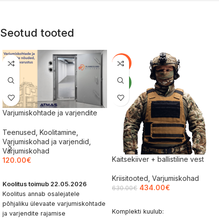
Seotud tooted
-31%
UUS
Varjumiskohtade ja varjendite
nõuded, tooted ja varustus
Teenused
,
Koolitamine
,
Varjumiskohad ja varjendid
,
Varjumiskohad
Kaitsekiiver + ballistiline vest
120.00
€
LISA KORVI
Kriisitooted
,
Varjumiskohad
Koolitus toimub 22.05.2026
434.00
€
630.00
€
Koolitus annab osalejatele
LISA KORVI
põhjaliku ülevaate varjumiskohtade
Komplekti kuulub:
ja varjendite rajamise