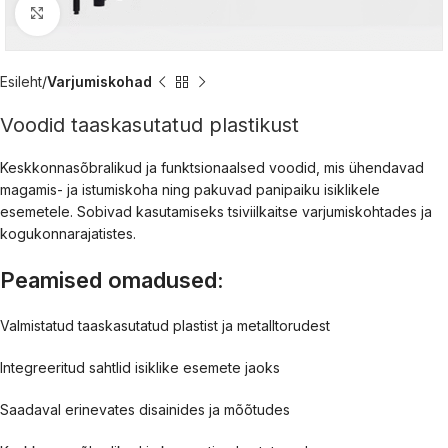
Kliki suurendamiseks
Esileht
Varjumiskohad
Voodid taaskasutatud plastikust
Keskkonnasõbralikud ja funktsionaalsed voodid, mis ühendavad
magamis- ja istumiskoha ning pakuvad panipaiku isiklikele
esemetele. Sobivad kasutamiseks tsiviilkaitse varjumiskohtades ja
kogukonnarajatistes.
Peamised omadused:
Valmistatud taaskasutatud plastist ja metalltorudest
Integreeritud sahtlid isiklike esemete jaoks
Saadaval erinevates disainides ja mõõtudes