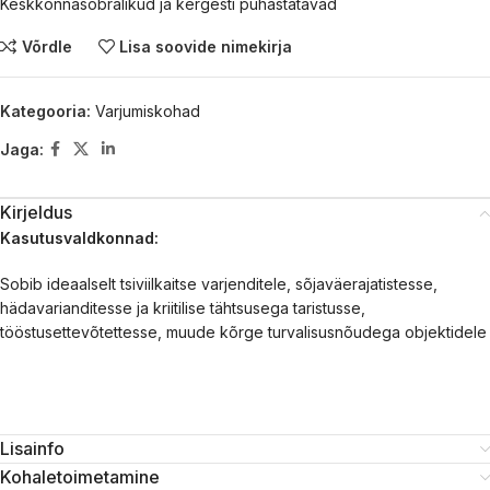
Keskkonnasõbralikud ja kergesti puhastatavad
Võrdle
Lisa soovide nimekirja
Kategooria:
Varjumiskohad
Jaga:
Kirjeldus
Kasutusvaldkonnad:
Sobib ideaalselt tsiviilkaitse varjenditele, sõjaväerajatistesse,
hädavarianditesse ja kriitilise tähtsusega taristusse,
tööstusettevõtettesse, muude kõrge turvalisusnõudega objektidele
Lisainfo
Kohaletoimetamine