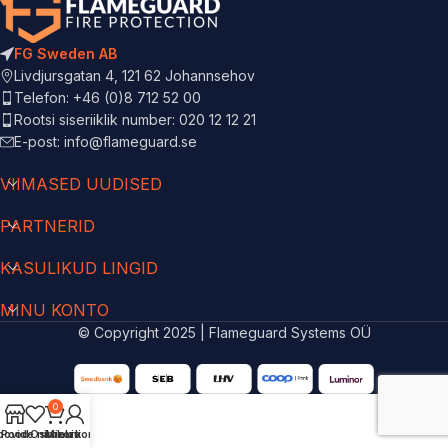
FG Sweden AB
Livdjursgatan 4, 121 62 Johannsehov
Telefon: +46 (0)8 712 52 00
Rootsi siseriiklik number: 020 12 12 21
E-post: info@flameguard.se
VIIMASED UUDISED
PARTNERID
KASULIKUD LINGID
MINU KONTO
© Copyright 2025 | Flameguard Systems OÜ
0
oovide nimekiri
Pood
Ostukorv
Minu konto