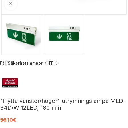
Klicka för förstoring
Fåll
Säkerhetslampor
"Flytta vänster/höger" utrymningslampa MLD-
34D/W 12LED, 180 min
56.10
€